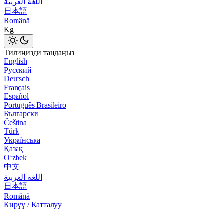
اللغة العربية
日本語
Română
Kg
Тилиңизди тандаңыз
English
Русский
Deutsch
Français
Español
Português Brasileiro
Български
Čeština
Türk
Українська
Қазақ
Оʻzbek
中文
اللغة العربية
日本語
Română
Кирүү / Катталуу