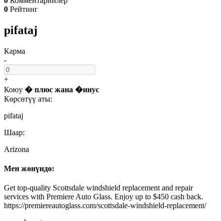
0
Комментарийлер
0
Рейтинг
pifataj
Карма
-
+
Коюу
� плюс
жана
�инус
Көрсөтүү аты:
pifataj
Шаар:
Arizona
Мен жөнүндө:
Get top-quality Scottsdale windshield replacement and repair
services with Premiere Auto Glass. Enjoy up to $450 cash back.
https://premiereautoglass.com/scottsdale-windshield-replacement/