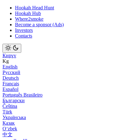
Hookah Head Hunt
Hookah Hub
Where2smoke
Become a sponsor (Ads)
Investors
Contacts
Кирүү
Kg
English
Русский
Deutsch
Français
Español
Português Brasileiro
Български
Čeština
Türk
Українська
Қазақ
Оʻzbek
中文