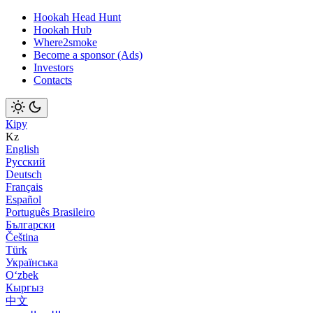
Hookah Head Hunt
Hookah Hub
Where2smoke
Become a sponsor (Ads)
Investors
Contacts
Кіру
Kz
English
Русский
Deutsch
Français
Español
Português Brasileiro
Български
Čeština
Türk
Українська
Оʻzbek
Кыргыз
中文