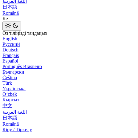
اللغة العربية
日本語
Română
Kz
Өз тіліңізді таңдаңыз
English
Русский
Deutsch
Français
Español
Português Brasileiro
Български
Čeština
Türk
Українська
Оʻzbek
Кыргыз
中文
اللغة العربية
日本語
Română
Кіру / Тіркелу