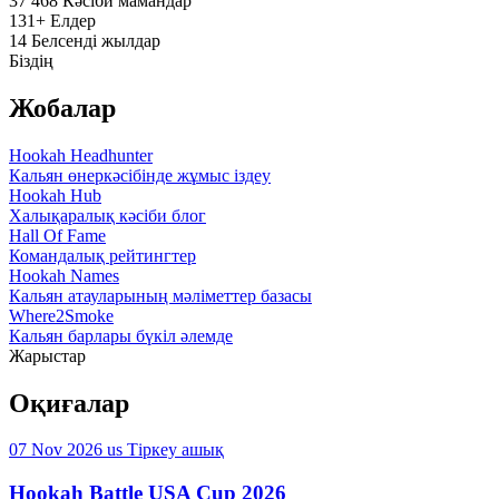
37 468
Кәсіби мамандар
131+
Елдер
14
Белсенді жылдар
Біздің
Жобалар
Hookah Headhunter
Кальян өнеркәсібінде жұмыс іздеу
Hookah Hub
Халықаралық кәсіби блог
Hall Of Fame
Командалық рейтингтер
Hookah Names
Кальян атауларының мәліметтер базасы
Where2Smoke
Кальян барлары бүкіл әлемде
Жарыстар
Оқиғалар
07 Nov 2026
us
Тіркеу ашық
Hookah Battle USA Cup 2026