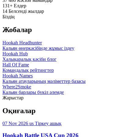
37 480
Кәсіби мамандар
131+
Елдер
14
Белсенді жылдар
Біздің
Жобалар
Hookah Headhunter
Кальян өнеркәсібінде жұмыс іздеу
Hookah Hub
Халықаралық кәсіби блог
Hall Of Fame
Командалық рейтингтер
Hookah Names
Кальян атауларының мәліметтер базасы
Where2Smoke
Кальян барлары бүкіл әлемде
Жарыстар
Оқиғалар
07 Nov 2026
us
Тіркеу ашық
Hookah Battle USA Cup 2026