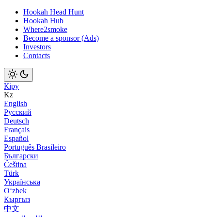
Hookah Head Hunt
Hookah Hub
Where2smoke
Become a sponsor (Ads)
Investors
Contacts
Кіру
Kz
English
Русский
Deutsch
Français
Español
Português Brasileiro
Български
Čeština
Türk
Українська
Оʻzbek
Кыргыз
中文