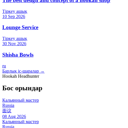
The best design and concept of a hookah shop
Тіркеу ашық
10 Sep 2026
Lounge Service
Тіркеу ашық
30 Nov 2026
Shisha Bowls
ru
Барлық іс-шаралар →
Hookah Headhunter
Бос орындар
Кальянный мастер
Russia
面议
08 Aug 2026
Кальянный мастер
Russia