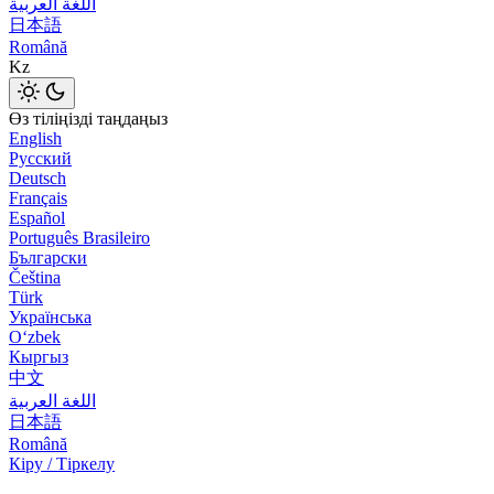
اللغة العربية
日本語
Română
Kz
Өз тіліңізді таңдаңыз
English
Русский
Deutsch
Français
Español
Português Brasileiro
Български
Čeština
Türk
Українська
Оʻzbek
Кыргыз
中文
اللغة العربية
日本語
Română
Кіру / Тіркелу