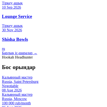
Тіркеу ашық
10 Sep 2026
Lounge Service
Тіркеу ашық
30 Nov 2026
Shisha Bowls
ru
Барлық іс-шаралар →
Hookah Headhunter
Бос орындар
Кальянный мастер
Russia, Saint Petersburg
Negotiable
08 Aug 2026
Кальянный мастер
Russia, Moscow
100 000 rub/month