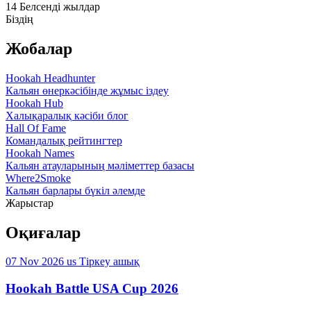
14
Белсенді жылдар
Біздің
Жобалар
Hookah Headhunter
Кальян өнеркәсібінде жұмыс іздеу
Hookah Hub
Халықаралық кәсіби блог
Hall Of Fame
Командалық рейтингтер
Hookah Names
Кальян атауларының мәліметтер базасы
Where2Smoke
Кальян барлары бүкіл әлемде
Жарыстар
Оқиғалар
07 Nov 2026
us
Тіркеу ашық
Hookah Battle USA Cup 2026