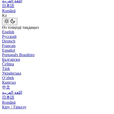
اللغة العربية
日本語
Română
Kz
Өз тіліңізді таңдаңыз
English
Русский
Deutsch
Français
Español
Português Brasileiro
Български
Čeština
Türk
Українська
Оʻzbek
Кыргыз
中文
اللغة العربية
日本語
Română
Кіру / Тіркелу