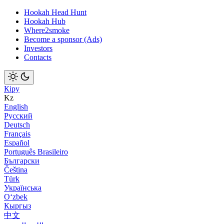
Hookah Head Hunt
Hookah Hub
Where2smoke
Become a sponsor (Ads)
Investors
Contacts
Кіру
Kz
English
Русский
Deutsch
Français
Español
Português Brasileiro
Български
Čeština
Türk
Українська
Оʻzbek
Кыргыз
中文