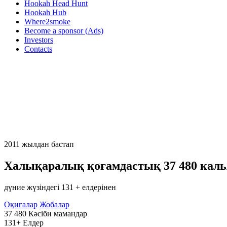
Hookah Head Hunt
Hookah Hub
Where2smoke
Become a sponsor (Ads)
Investors
Contacts
2011 жылдан бастап
Халықаралық қоғамдастық
37 480
каль
дүние жүзіндегі 131 + елдерінен
Оқиғалар
Жобалар
37 480
Кәсіби мамандар
131+
Елдер