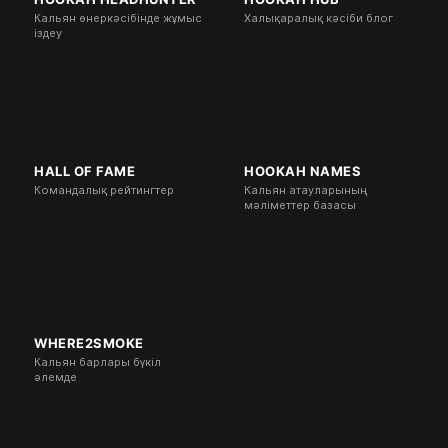
Кальян өнеркәсібінде жұмыс
Халықаралық кәсіби блог
іздеу
HALL OF FAME
HOOKAH NAMES
Командалық рейтингтер
Кальян атауларының
мәліметтер базасы
WHERE2SMOKE
Кальян барлары бүкіл
әлемде