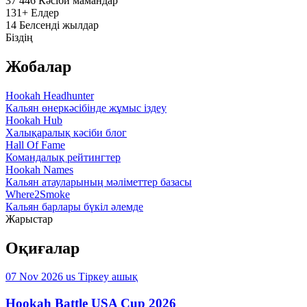
37 446
Кәсіби мамандар
131+
Елдер
14
Белсенді жылдар
Біздің
Жобалар
Hookah Headhunter
Кальян өнеркәсібінде жұмыс іздеу
Hookah Hub
Халықаралық кәсіби блог
Hall Of Fame
Командалық рейтингтер
Hookah Names
Кальян атауларының мәліметтер базасы
Where2Smoke
Кальян барлары бүкіл әлемде
Жарыстар
Оқиғалар
07 Nov 2026
us
Тіркеу ашық
Hookah Battle USA Cup 2026