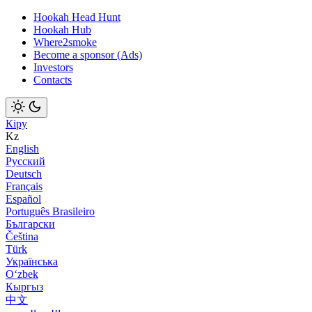
Hookah Head Hunt
Hookah Hub
Where2smoke
Become a sponsor (Ads)
Investors
Contacts
Кіру
Kz
English
Русский
Deutsch
Français
Español
Português Brasileiro
Български
Čeština
Türk
Українська
Оʻzbek
Кыргыз
中文