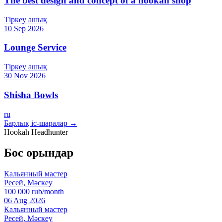
The best design and concept of a hookah shop
Тіркеу ашық
10 Sep 2026
Lounge Service
Тіркеу ашық
30 Nov 2026
Shisha Bowls
ru
Барлық іс-шаралар →
Hookah Headhunter
Бос орындар
Кальянный мастер
Ресей, Мәскеу
100 000 rub/month
06 Aug 2026
Кальянный мастер
Ресей, Мәскеу