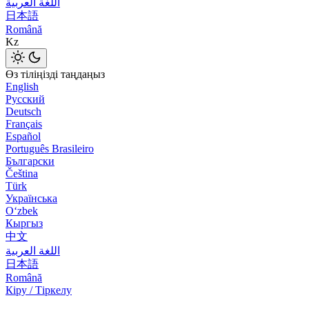
اللغة العربية
日本語
Română
Kz
Өз тіліңізді таңдаңыз
English
Русский
Deutsch
Français
Español
Português Brasileiro
Български
Čeština
Türk
Українська
Оʻzbek
Кыргыз
中文
اللغة العربية
日本語
Română
Кіру / Тіркелу