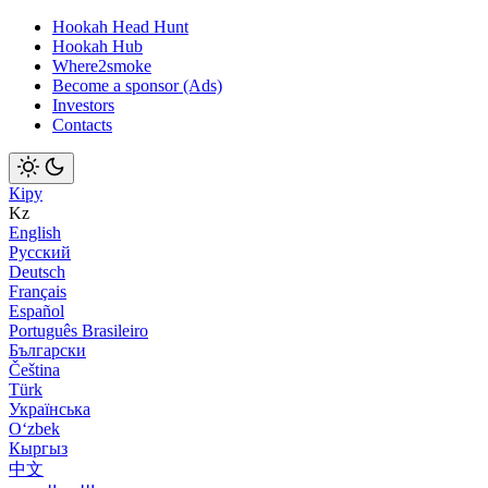
Hookah Head Hunt
Hookah Hub
Where2smoke
Become a sponsor (Ads)
Investors
Contacts
Кіру
Kz
English
Русский
Deutsch
Français
Español
Português Brasileiro
Български
Čeština
Türk
Українська
Оʻzbek
Кыргыз
中文