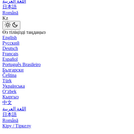
اللغة العربية
日本語
Română
Kz
Өз тіліңізді таңдаңыз
English
Русский
Deutsch
Français
Español
Português Brasileiro
Български
Čeština
Türk
Українська
Оʻzbek
Кыргыз
中文
اللغة العربية
日本語
Română
Кіру / Тіркелу