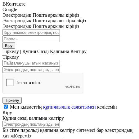
ВКонтакте
Google
Электрондық Пошта арқылы кіріңіз
Электрондық Пошта арқылы тіркеліңіз
Электрондық Пошта арқылы кіріңіз
Кіру
Тіркелу
|
Құпия Сөзді Қалпына Келтіру
Тіркелу
Тіркелу
Мен қызметтің
құпиялылық саясатымен
келісемін
Кіру
Құпия сөзді қалпына келтіру
Біз сізге парольді қалпына келтіру сілтемесі бар электрондық
хат жібереміз