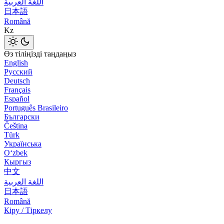
اللغة العربية
日本語
Română
Kz
Өз тіліңізді таңдаңыз
English
Русский
Deutsch
Français
Español
Português Brasileiro
Български
Čeština
Türk
Українська
Оʻzbek
Кыргыз
中文
اللغة العربية
日本語
Română
Кіру / Тіркелу