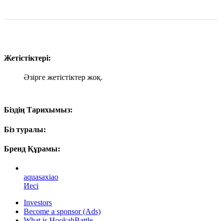
Жетістіктері:
Әзірге жетістіктер жоқ.
Біздің Тарихымыз:
Біз туралы:
Бренд Құрамы:
aquasaxiao
Иесі
Investors
Become a sponsor (Ads)
What is HookahBattle