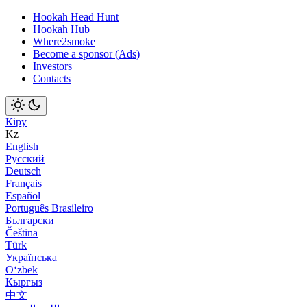
Hookah Head Hunt
Hookah Hub
Where2smoke
Become a sponsor (Ads)
Investors
Contacts
Кіру
Kz
English
Русский
Deutsch
Français
Español
Português Brasileiro
Български
Čeština
Türk
Українська
Оʻzbek
Кыргыз
中文