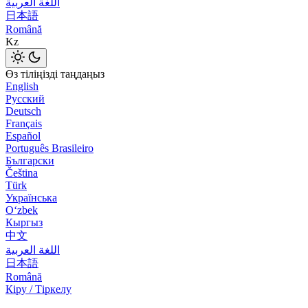
اللغة العربية
日本語
Română
Kz
Өз тіліңізді таңдаңыз
English
Русский
Deutsch
Français
Español
Português Brasileiro
Български
Čeština
Türk
Українська
Оʻzbek
Кыргыз
中文
اللغة العربية
日本語
Română
Кіру / Тіркелу