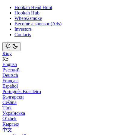
Hookah Head Hunt
Hookah Hub
Where2smoke
Become a sponsor (Ads)
Investors
Contacts
Кіру
Kz
English
Русский
Deutsch
Français
Español
Português Brasileiro
Български
Čeština
Türk
Українська
Оʻzbek
Кыргыз
中文