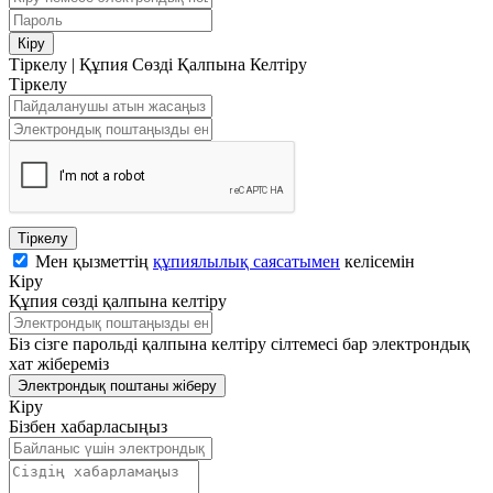
Кіру
Тіркелу
|
Құпия Сөзді Қалпына Келтіру
Тіркелу
Тіркелу
Мен қызметтің
құпиялылық саясатымен
келісемін
Кіру
Құпия сөзді қалпына келтіру
Біз сізге парольді қалпына келтіру сілтемесі бар электрондық
хат жібереміз
Электрондық поштаны жіберу
Кіру
Бізбен хабарласыңыз