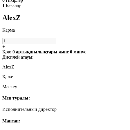
0
Пікірлер
1
Бағалау
AlexZ
Карма
-
+
Қою
0 артықшылықтары
және
0 минус
Дисплей атауы:
AlexZ
Қала:
Мәскеу
Мен туралы:
Исполнительный директор
Мансап: