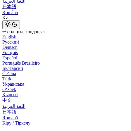
اللغة العربية
日本語
Română
Kz
Өз тіліңізді таңдаңыз
English
Русский
Deutsch
Français
Español
Português Brasileiro
Български
Čeština
Türk
Українська
Оʻzbek
Кыргыз
中文
اللغة العربية
日本語
Română
Кіру / Тіркелу