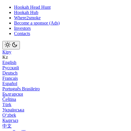
Hookah Head Hunt
Hookah Hub
Where2smoke
Become a sponsor (Ads)
Investors
Contacts
Кіру
Kz
English
Русский
Deutsch
Français
Español
Português Brasileiro
Български
Čeština
Türk
Українська
Оʻzbek
Кыргыз
中文