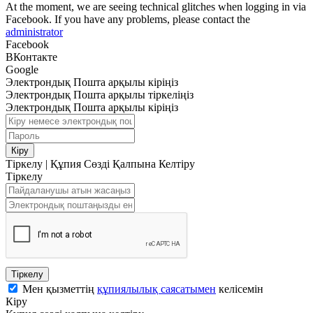
At the moment, we are seeing technical glitches when logging in via
Facebook. If you have any problems, please contact the
administrator
Facebook
ВКонтакте
Google
Электрондық Пошта арқылы кіріңіз
Электрондық Пошта арқылы тіркеліңіз
Электрондық Пошта арқылы кіріңіз
Кіру
Тіркелу
|
Құпия Сөзді Қалпына Келтіру
Тіркелу
Тіркелу
Мен қызметтің
құпиялылық саясатымен
келісемін
Кіру