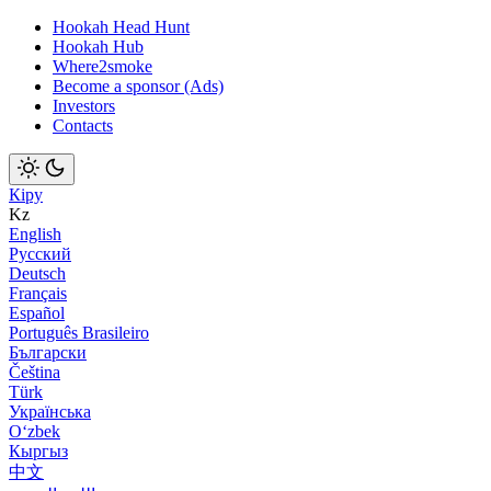
Hookah Head Hunt
Hookah Hub
Where2smoke
Become a sponsor (Ads)
Investors
Contacts
Кіру
Kz
English
Русский
Deutsch
Français
Español
Português Brasileiro
Български
Čeština
Türk
Українська
Оʻzbek
Кыргыз
中文