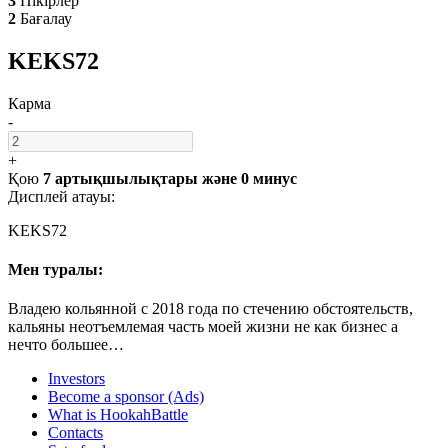
3
Пікірлер
2
Бағалау
KEKS72
Карма
-
+
Қою
7 артықшылықтары
және
0 минус
Дисплей атауы:
KEKS72
Мен туралы:
Владею кольянной с 2018 года по стечению обстоятельств,
кальяны неотъемлемая часть моей жизни не как бизнес а
нечто большее…
Investors
Become a sponsor (Ads)
What is HookahBattle
Contacts