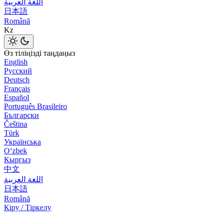
اللغة العربية
日本語
Română
Kz
Өз тіліңізді таңдаңыз
English
Русский
Deutsch
Français
Español
Português Brasileiro
Български
Čeština
Türk
Українська
Оʻzbek
Кыргыз
中文
اللغة العربية
日本語
Română
Кіру / Тіркелу