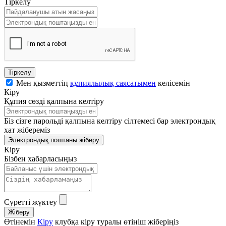
Тіркелу
Тіркелу
Мен қызметтің
құпиялылық саясатымен
келісемін
Кіру
Құпия сөзді қалпына келтіру
Біз сізге парольді қалпына келтіру сілтемесі бар электрондық
хат жібереміз
Электрондық поштаны жіберу
Кіру
Бізбен хабарласыңыз
Суретті жүктеу
Өтінемін
Кіру
клубқа кіру туралы өтініш жіберіңіз