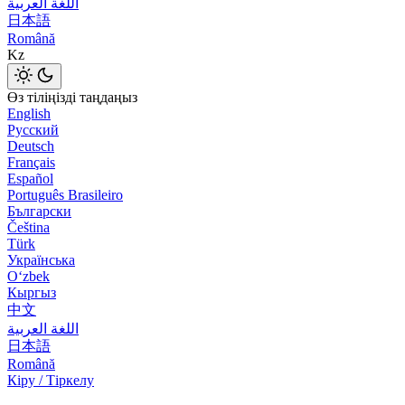
اللغة العربية
日本語
Română
Kz
Өз тіліңізді таңдаңыз
English
Русский
Deutsch
Français
Español
Português Brasileiro
Български
Čeština
Türk
Українська
Оʻzbek
Кыргыз
中文
اللغة العربية
日本語
Română
Кіру / Тіркелу