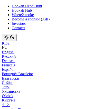
Hookah Head Hunt
Hookah Hub
Where2smoke
Become a sponsor (Ads)
Investors
Contacts
Кіру
Kz
English
Русский
Deutsch
Français
Español
Português Brasileiro
Български
Čeština
Türk
Українська
Оʻzbek
Кыргыз
中文