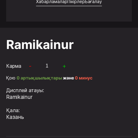
Хабарламалар
Пікірлер
Бағалау
Ramikainur
-
+
Карма
Қою
0 артықшылықтары
және
0 минус
Дисплей атауы:
Ramikainur
Қала:
Казань