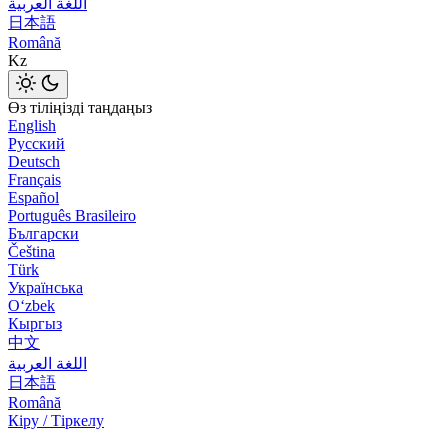
اللغة العربية
日本語
Română
Kz
Өз тіліңізді таңдаңыз
English
Русский
Deutsch
Français
Español
Português Brasileiro
Български
Čeština
Türk
Українська
Оʻzbek
Кыргыз
中文
اللغة العربية
日本語
Română
Кіру / Тіркелу