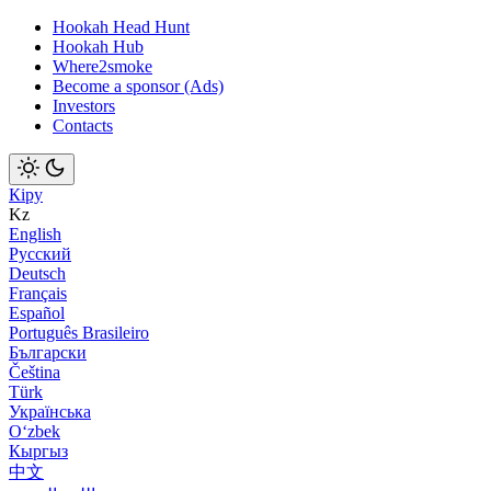
Hookah Head Hunt
Hookah Hub
Where2smoke
Become a sponsor (Ads)
Investors
Contacts
Кіру
Kz
English
Русский
Deutsch
Français
Español
Português Brasileiro
Български
Čeština
Türk
Українська
Оʻzbek
Кыргыз
中文