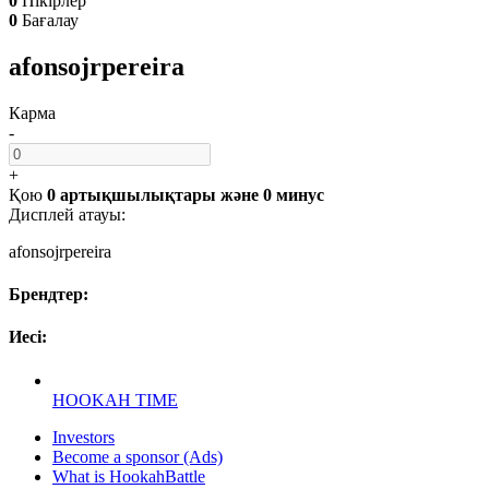
0
Пікірлер
0
Бағалау
afonsojrpereira
Карма
-
+
Қою
0 артықшылықтары
және
0 минус
Дисплей атауы:
afonsojrpereira
Брендтер:
Иесі:
HOOKAH TIME
Investors
Become a sponsor (Ads)
What is HookahBattle