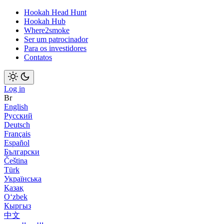
Hookah Head Hunt
Hookah Hub
Where2smoke
Ser um patrocinador
Para os investidores
Contatos
Log in
Br
English
Русский
Deutsch
Français
Español
Български
Čeština
Türk
Українська
Қазақ
Оʻzbek
Кыргыз
中文