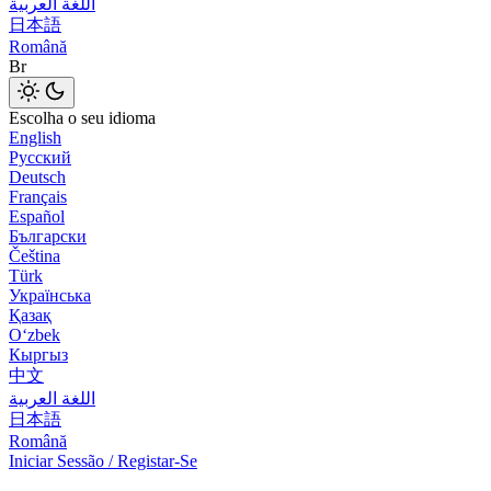
اللغة العربية
日本語
Română
Br
Escolha o seu idioma
English
Русский
Deutsch
Français
Español
Български
Čeština
Türk
Українська
Қазақ
Оʻzbek
Кыргыз
中文
اللغة العربية
日本語
Română
Iniciar Sessão / Registar-Se