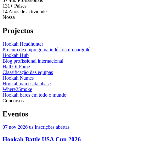
37 480
Profissionais
131+
Países
14
Anos de actividade
Nossa
Projectos
Hookah Headhunter
Procura de emprego na indústria do narguilé
Hookah Hub
Blog profissional internacional
Hall Of Fame
Classificação das equipas
Hookah Names
Hookah names database
Where2Smoke
Hookah bares em todo o mundo
Concursos
Eventos
07 nov 2026
us
Inscrições abertas
Hookah Battle USA Cup 2026