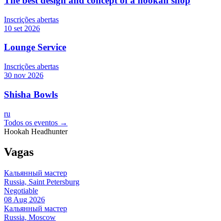
The best design and concept of a hookah shop
Inscrições abertas
10 set 2026
Lounge Service
Inscrições abertas
30 nov 2026
Shisha Bowls
ru
Todos os eventos →
Hookah Headhunter
Vagas
Кальянный мастер
Russia, Saint Petersburg
Negotiable
08 Aug 2026
Кальянный мастер
Russia, Moscow