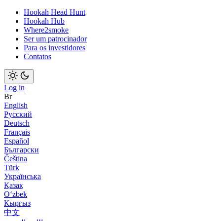
Hookah Head Hunt
Hookah Hub
Where2smoke
Ser um patrocinador
Para os investidores
Contatos
Log in
Br
English
Русский
Deutsch
Français
Español
Български
Čeština
Türk
Українська
Қазақ
Оʻzbek
Кыргыз
中文