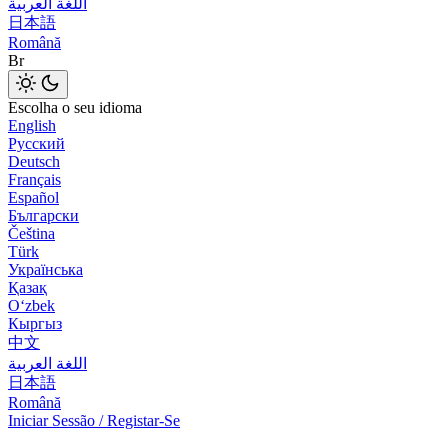
اللغة العربية
日本語
Română
Br
Escolha o seu idioma
English
Русский
Deutsch
Français
Español
Български
Čeština
Türk
Українська
Қазақ
Оʻzbek
Кыргыз
中文
اللغة العربية
日本語
Română
Iniciar Sessão / Registar-Se