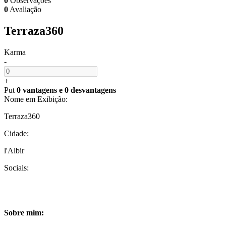
0
Observações
0
Avaliação
Terraza360
Karma
-
+
Put
0 vantagens
e
0 desvantagens
Nome em Exibição:
Terraza360
Cidade:
l'Albir
Sociais:
Sobre mim: