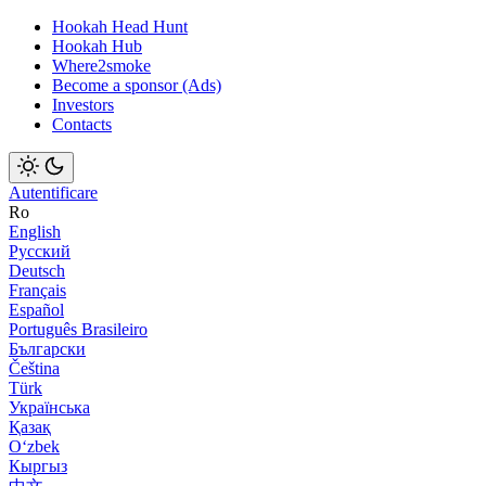
Hookah Head Hunt
Hookah Hub
Where2smoke
Become a sponsor (Ads)
Investors
Contacts
Autentificare
Ro
English
Русский
Deutsch
Français
Español
Português Brasileiro
Български
Čeština
Türk
Українська
Қазақ
Оʻzbek
Кыргыз