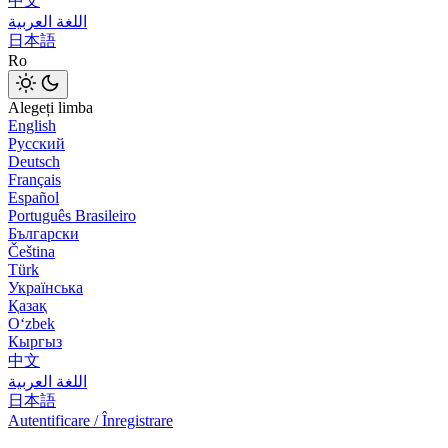
中文
اللغة العربية
日本語
Ro
Alegeți limba
English
Русский
Deutsch
Français
Español
Português Brasileiro
Български
Čeština
Türk
Українська
Қазақ
Оʻzbek
Кыргыз
中文
اللغة العربية
日本語
Autentificare / Înregistrare