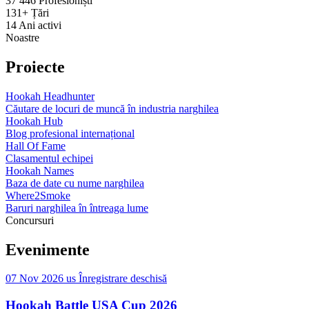
37 446
Profesioniști
131+
Țări
14
Ani activi
Noastre
Proiecte
Hookah Headhunter
Căutare de locuri de muncă în industria narghilea
Hookah Hub
Blog profesional internațional
Hall Of Fame
Clasamentul echipei
Hookah Names
Baza de date cu nume narghilea
Where2Smoke
Baruri narghilea în întreaga lume
Concursuri
Evenimente
07 Nov 2026
us
Înregistrare deschisă
Hookah Battle USA Cup 2026