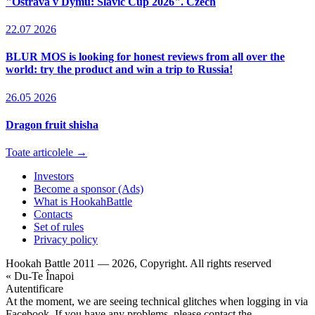
"Ostrava v Dýmu: Slavic Cup 2026". Czech
22.07 2026
BLUR MOS is looking for honest reviews from all over the
world: try the product and win a trip to Russia!
26.05 2026
Dragon fruit shisha
Toate articolele →
Investors
Become a sponsor (Ads)
What is HookahBattle
Contacts
Set of rules
Privacy policy
Hookah Battle 2011 — 2026, Copyright. All rights reserved
« Du-Te Înapoi
Autentificare
At the moment, we are seeing technical glitches when logging in via
Facebook. If you have any problems, please contact the