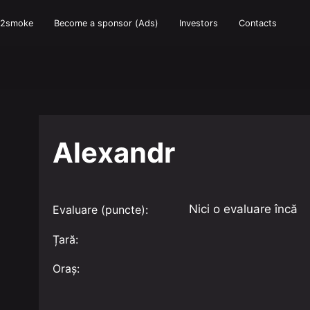
e2smoke
Become a sponsor (Ads)
Investors
Contacts
Alexandr
Nici o evaluare încă
Evaluare (puncte):
Țară:
Oraș: