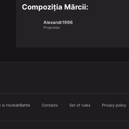
Compoziția Mărcii:
Alexandr1996
Proprietar
 is HookahBattle
Contacts
Set of rules
Privacy policy