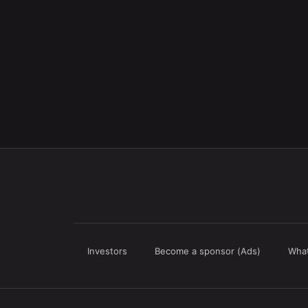
Investors
Become a sponsor (Ads)
What