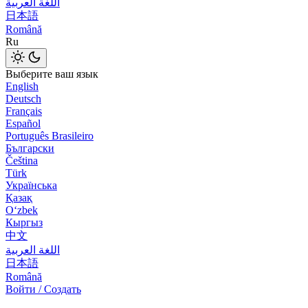
اللغة العربية
日本語
Română
Ru
Выберите ваш язык
English
Deutsch
Français
Español
Português Brasileiro
Български
Čeština
Türk
Українська
Қазақ
Оʻzbek
Кыргыз
中文
اللغة العربية
日本語
Română
Войти / Создать