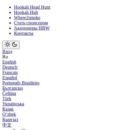
Hookah Head Hunt
Hookah Hub
Where2smoke
Стать спонсором
Акционеры HBW
Контакты
Вход
Ru
English
Deutsch
Français
Español
Português Brasileiro
Български
Čeština
Türk
Українська
Қазақ
Оʻzbek
Кыргыз
中文