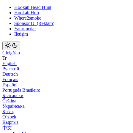
Hookah Head Hunt
Hookah Hub
Where2smoke
Sponsor Ol (Reklam)
Yatırımcılar
İletişim
Giriş Yap
Tr
English
Русский
Deutsch
Français
Español
Português Brasileiro
Български
Čeština
Українська
Қазақ
Оʻzbek
Кыргыз
中文