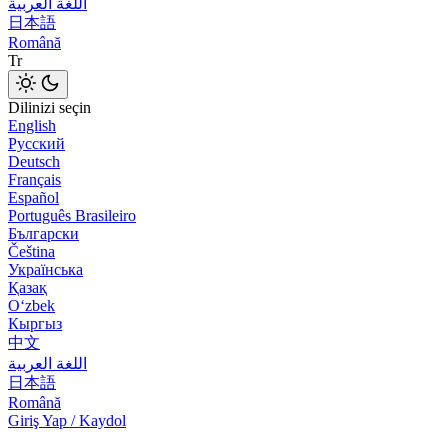
اللغة العربية
日本語
Română
Tr
Dilinizi seçin
English
Русский
Deutsch
Français
Español
Português Brasileiro
Български
Čeština
Українська
Қазақ
Оʻzbek
Кыргыз
中文
اللغة العربية
日本語
Română
Giriş Yap / Kaydol