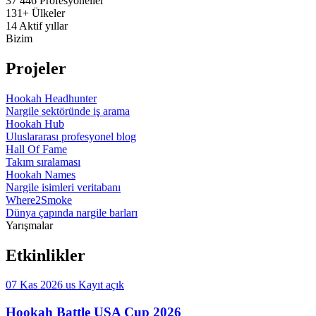
37 446
Profesyoneller
131+
Ülkeler
14
Aktif yıllar
Bizim
Projeler
Hookah Headhunter
Nargile sektöründe iş arama
Hookah Hub
Uluslararası profesyonel blog
Hall Of Fame
Takım sıralaması
Hookah Names
Nargile isimleri veritabanı
Where2Smoke
Dünya çapında nargile barları
Yarışmalar
Etkinlikler
07 Kas 2026
us
Kayıt açık
Hookah Battle USA Cup 2026