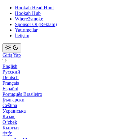
Hookah Head Hunt
Hookah Hub
Where2smoke
Sponsor Ol (Reklam)
Yatırımcılar
İletişim
Giriş Yap
Tr
English
Русский
Deutsch
Français
Español
Português Brasileiro
Български
Čeština
Українська
Қазақ
Оʻzbek
Кыргыз
中文