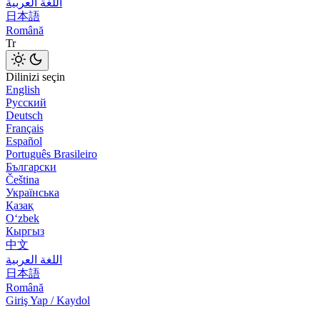
اللغة العربية
日本語
Română
Tr
Dilinizi seçin
English
Русский
Deutsch
Français
Español
Português Brasileiro
Български
Čeština
Українська
Қазақ
Оʻzbek
Кыргыз
中文
اللغة العربية
日本語
Română
Giriş Yap / Kaydol