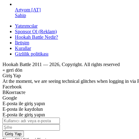
Artyom [AT]
Sahip
Yatırımcılar
Sponsor Ol (Reklam)
Hookah Battle Nedir?
İletişim
Kurallar
Gizlilik politikası
Hookah Battle 2011 — 2026, Copyright. All rights reserved
« geri dön
Giriş Yap
At the moment, we are seeing technical glitches when logging in via 
Facebook
ВКонтакте
Google
E-posta ile giriş yapın
E-posta ile kaydolun
E-posta ile giriş yapın
Giriş Yap