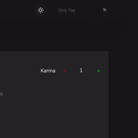
Giriş Yap
Tr
-
+
Karma
şi