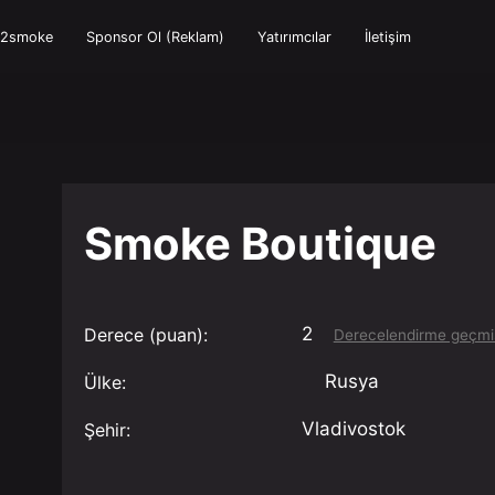
e2smoke
Sponsor Ol (Reklam)
Yatırımcılar
İletişim
Smoke Boutique
2
Derece (puan):
Derecelendirme geçmi
Rusya
Ülke:
Vladivostok
Şehir: