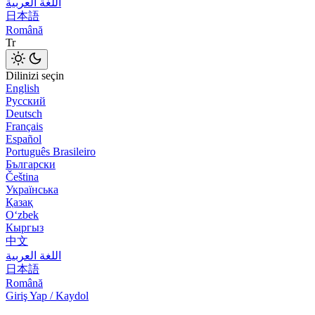
اللغة العربية
日本語
Română
Tr
Dilinizi seçin
English
Русский
Deutsch
Français
Español
Português Brasileiro
Български
Čeština
Українська
Қазақ
Оʻzbek
Кыргыз
中文
اللغة العربية
日本語
Română
Giriş Yap / Kaydol