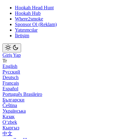
Hookah Head Hunt
Hookah Hub
Where2smoke
Sponsor Ol (Reklam)
Yatırımcılar
İletişim
Giriş Yap
Tr
English
Русский
Deutsch
Français
Español
Português Brasileiro
Български
Čeština
Українська
Қазақ
Оʻzbek
Кыргыз
中文