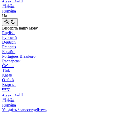
اللغة العربية
日本語
Română
Ua
Виберіть вашу мову
English
Русский
Deutsch
Français
Español
Português Brasileiro
Български
Čeština
Türk
Қазақ
Оʻzbek
Кыргыз
中文
اللغة العربية
日本語
Română
Увійдіть / зареєструйтесь