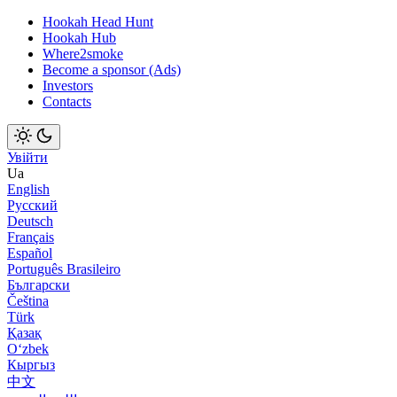
Hookah Head Hunt
Hookah Hub
Where2smoke
Become a sponsor (Ads)
Investors
Contacts
Увійти
Ua
English
Русский
Deutsch
Français
Español
Português Brasileiro
Български
Čeština
Türk
Қазақ
Оʻzbek
Кыргыз
中文