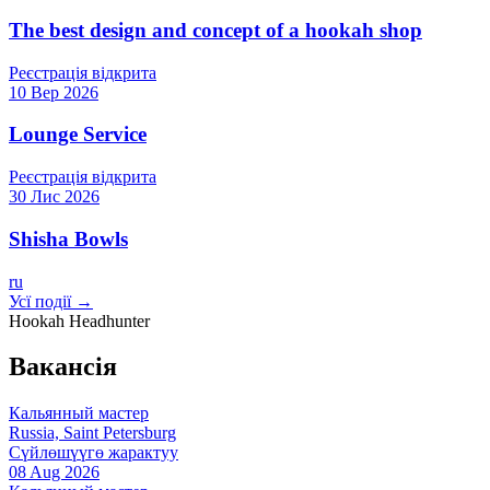
The best design and concept of a hookah shop
Реєстрація відкрита
10 Вер 2026
Lounge Service
Реєстрація відкрита
30 Лис 2026
Shisha Bowls
ru
Усї події →
Hookah Headhunter
Вакансія
Кальянный мастер
Russia, Saint Petersburg
Сүйлөшүүгө жарактуу
08 Aug 2026