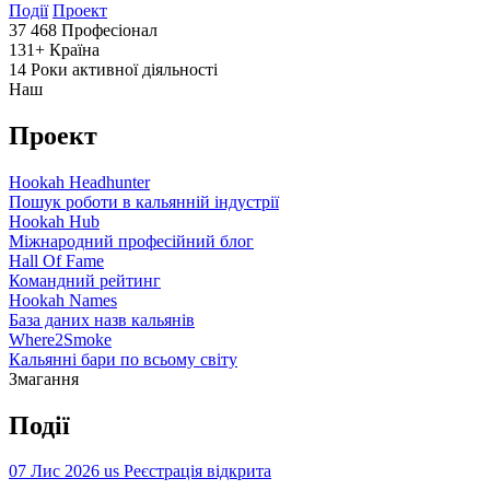
Події
Проект
37 468
Професіонал
131+
Країна
14
Роки активної діяльності
Наш
Проект
Hookah Headhunter
Пошук роботи в кальянній індустрії
Hookah Hub
Міжнародний професійний блог
Hall Of Fame
Командний рейтинг
Hookah Names
База даних назв кальянів
Where2Smoke
Кальянні бари по всьому світу
Змагання
Події
07 Лис 2026
us
Реєстрація відкрита