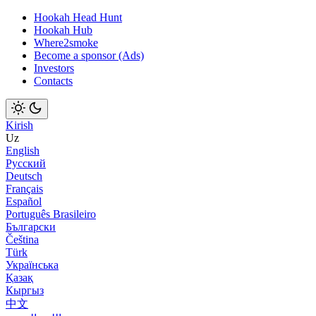
Hookah Head Hunt
Hookah Hub
Where2smoke
Become a sponsor (Ads)
Investors
Contacts
Kirish
Uz
English
Русский
Deutsch
Français
Español
Português Brasileiro
Български
Čeština
Türk
Українська
Қазақ
Кыргыз
中文