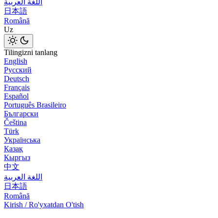
اللغة العربية
日本語
Română
Uz
Tilingizni tanlang
English
Русский
Deutsch
Français
Español
Português Brasileiro
Български
Čeština
Türk
Українська
Қазақ
Кыргыз
中文
اللغة العربية
日本語
Română
Kirish / Ro'yxatdan O'tish