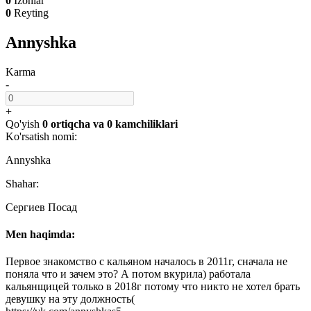
0
Izohlar
0
Reyting
Annyshka
Karma
-
+
Qo'yish
0 ortiqcha
va
0 kamchiliklari
Ko'rsatish nomi:
Annyshka
Shahar:
Сергиев Посад
Men haqimda:
Первое знакомство с кальяном началось в 2011г, сначала не
поняла что и зачем это? А потом вкурила) работала
кальянщицей только в 2018г потому что никто не хотел брать
девушку на эту должность(