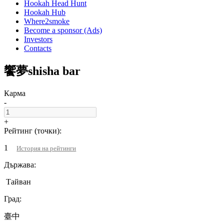
Hookah Head Hunt
Hookah Hub
Where2smoke
Become a sponsor (Ads)
Investors
Contacts
饗夢shisha bar
Карма
-
+
Рейтинг (точки):
1
История на рейтинги
Държава:
Тайван
Град:
臺中