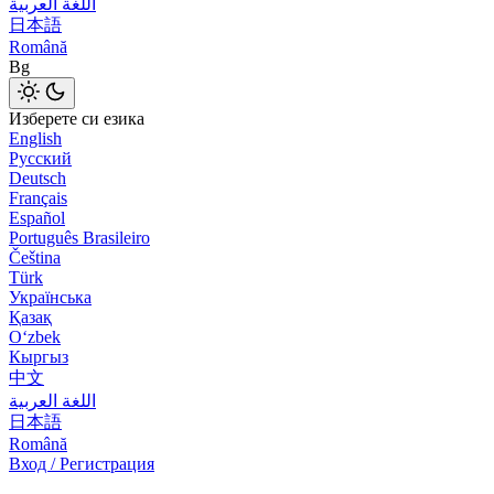
اللغة العربية
日本語
Română
Bg
Изберете си езика
English
Русский
Deutsch
Français
Español
Português Brasileiro
Čeština
Türk
Українська
Қазақ
Оʻzbek
Кыргыз
中文
اللغة العربية
日本語
Română
Вход / Регистрация