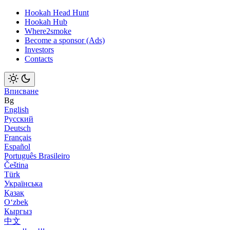
Hookah Head Hunt
Hookah Hub
Where2smoke
Become a sponsor (Ads)
Investors
Contacts
Вписване
Bg
English
Русский
Deutsch
Français
Español
Português Brasileiro
Čeština
Türk
Українська
Қазақ
Оʻzbek
Кыргыз
中文