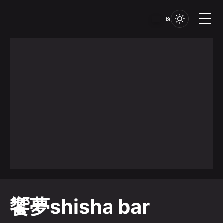
Br
饗夢shisha bar