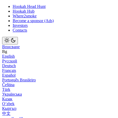
Hookah Head Hunt
Hookah Hub
Where2smoke
Become a sponsor (Ads)
Investors
Contacts
Вписване
Bg
English
Русский
Deutsch
Français
Español
Português Brasileiro
Čeština
Türk
Українська
Қазақ
Оʻzbek
Кыргыз
中文