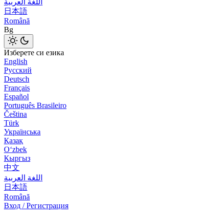
اللغة العربية
日本語
Română
Bg
Изберете си езика
English
Русский
Deutsch
Français
Español
Português Brasileiro
Čeština
Türk
Українська
Қазақ
Оʻzbek
Кыргыз
中文
اللغة العربية
日本語
Română
Вход / Регистрация