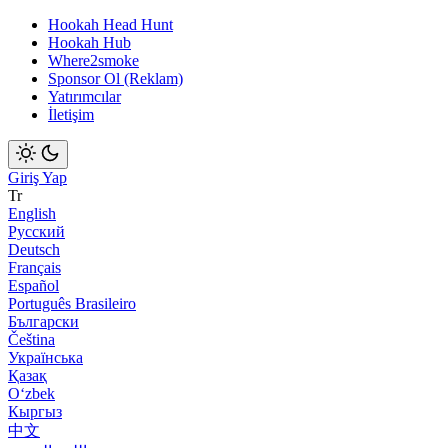
Hookah Head Hunt
Hookah Hub
Where2smoke
Sponsor Ol (Reklam)
Yatırımcılar
İletişim
Giriş Yap
Tr
English
Русский
Deutsch
Français
Español
Português Brasileiro
Български
Čeština
Українська
Қазақ
Оʻzbek
Кыргыз
中文