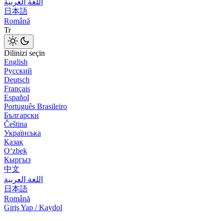
اللغة العربية
日本語
Română
Tr
Dilinizi seçin
English
Русский
Deutsch
Français
Español
Português Brasileiro
Български
Čeština
Українська
Қазақ
Оʻzbek
Кыргыз
中文
اللغة العربية
日本語
Română
Giriş Yap / Kaydol