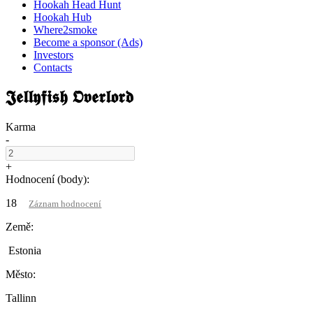
Hookah Head Hunt
Hookah Hub
Where2smoke
Become a sponsor (Ads)
Investors
Contacts
𝕵𝖊𝖑𝖑𝖞𝖋𝖎𝖘𝖍 𝕺𝖛𝖊𝖗𝖑𝖔𝖗𝖉
Karma
-
+
Hodnocení (body):
18
Záznam hodnocení
Země:
Estonia
Město:
Tallinn