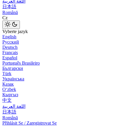
اللغة العربية
日本語
Română
Cz
Vyberte jazyk
English
Русский
Deutsch
Français
Español
Português Brasileiro
Български
Türk
Українська
Қазақ
Оʻzbek
Кыргыз
中文
اللغة العربية
日本語
Română
Přihlásit Se / Zaregistrovat Se