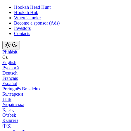
Hookah Head Hunt
Hookah Hub
Where2smoke
Become a sponsor (Ads)
Investors
Contacts
Přihlásit
Cz
English
Русский
Deutsch
Français
Español
Português Brasileiro
Български
Türk
Українська
Қазақ
Оʻzbek
Кыргыз
中文