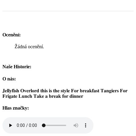
Ocenění:
Žádná ocenění.
Naše Historie:
O nás:
𝐉𝐞𝐥𝐥𝐲𝐟𝐢𝐬𝐡 𝐎𝐯𝐞𝐫𝐥𝐨𝐫𝐝 𝐭𝐡𝐢𝐬 𝐢𝐬 𝐭𝐡𝐞 𝐬𝐭𝐲𝐥𝐞 𝐅𝐨𝐫 𝐛𝐫𝐞𝐚𝐤𝐟𝐚𝐬𝐭 𝐓𝐚𝐧𝐠𝐢𝐞𝐫𝐬 𝐅𝐨𝐫
𝐅𝐫𝐢𝐠𝐚𝐭𝐞 𝐋𝐮𝐧𝐜𝐡 𝐓𝐚𝐤𝐞 𝐚 𝐛𝐫𝐞𝐚𝐤 𝐟𝐨𝐫 𝐝𝐢𝐧𝐧𝐞𝐫
Hlas značky: