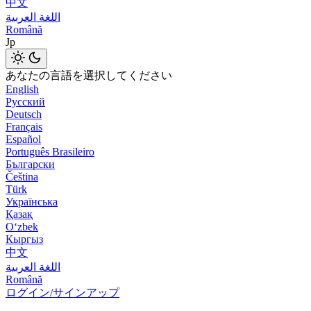
中文
اللغة العربية
Română
Jp
あなたの言語を選択してください
English
Русский
Deutsch
Français
Español
Português Brasileiro
Български
Čeština
Türk
Українська
Қазақ
Оʻzbek
Кыргыз
中文
اللغة العربية
Română
ログイン/サインアップ