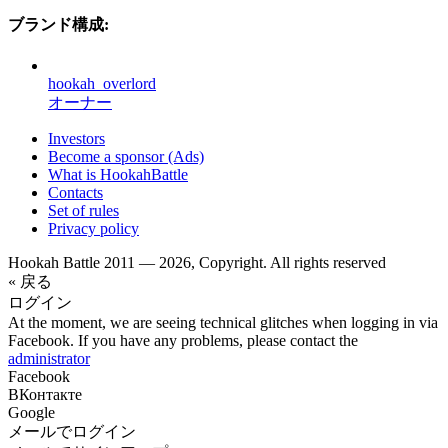
ブランド構成:
hookah_overlord
オーナー
Investors
Become a sponsor (Ads)
What is HookahBattle
Contacts
Set of rules
Privacy policy
Hookah Battle 2011 — 2026, Copyright. All rights reserved
« 戻る
ログイン
At the moment, we are seeing technical glitches when logging in via
Facebook. If you have any problems, please contact the
administrator
Facebook
ВКонтакте
Google
メールでログイン