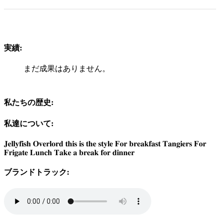
実績:
まだ成果はありません。
私たちの歴史:
私達について:
𝐉𝐞𝐥𝐥𝐲𝐟𝐢𝐬𝐡 𝐎𝐯𝐞𝐫𝐥𝐨𝐫𝐝 𝐭𝐡𝐢𝐬 𝐢𝐬 𝐭𝐡𝐞 𝐬𝐭𝐲𝐥𝐞 𝐅𝐨𝐫 𝐛𝐫𝐞𝐚𝐤𝐟𝐚𝐬𝐭 𝐓𝐚𝐧𝐠𝐢𝐞𝐫𝐬 𝐅𝐨𝐫
𝐅𝐫𝐢𝐠𝐚𝐭𝐞 𝐋𝐮𝐧𝐜𝐡 𝐓𝐚𝐤𝐞 𝐚 𝐛𝐫𝐞𝐚𝐤 𝐟𝐨𝐫 𝐝𝐢𝐧𝐧𝐞𝐫
ブランドトラック: