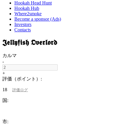
Hookah Head Hunt
Hookah Hub
Where2smoke
Become a sponsor (Ads)
Investors
Contacts
𝕵𝖊𝖑𝖑𝖞𝖋𝖎𝖘𝖍 𝕺𝖛𝖊𝖗𝖑𝖔𝖗𝖉
カルマ
-
+
評価（ポイント）:
18
評価ログ
国:
市: