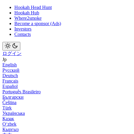
Hookah Head Hunt
Hookah Hub
Where2smoke
Become a sponsor (Ads)
Investors
Contacts
ログイン
Jp
English
Русский
Deutsch
Français
Español
Português Brasileiro
Български
Čeština
Türk
Українська
Қазақ
Оʻzbek
Кыргыз