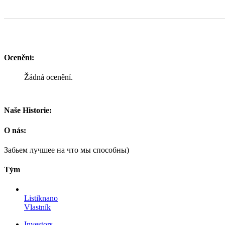
Ocenění:
Žádná ocenění.
Naše Historie:
O nás:
Забьем лучшее на что мы способны)
Tým
Listiknano
Vlastník
Investors