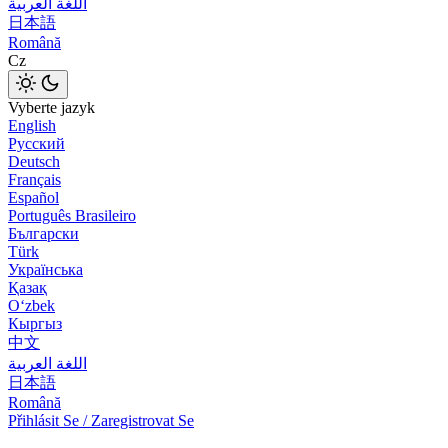
اللغة العربية
日本語
Română
Cz
Vyberte jazyk
English
Русский
Deutsch
Français
Español
Português Brasileiro
Български
Türk
Українська
Қазақ
Оʻzbek
Кыргыз
中文
اللغة العربية
日本語
Română
Přihlásit Se / Zaregistrovat Se