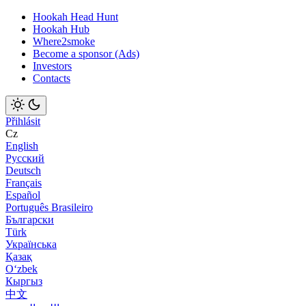
Hookah Head Hunt
Hookah Hub
Where2smoke
Become a sponsor (Ads)
Investors
Contacts
Přihlásit
Cz
English
Русский
Deutsch
Français
Español
Português Brasileiro
Български
Türk
Українська
Қазақ
Оʻzbek
Кыргыз
中文