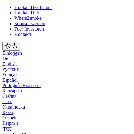
Hookah Head Hunt
Hookah Hub
Where2smoke
Sponsor werden
Fuer Investoren
Kontakte
Einloggen
De
English
Русский
Français
Español
Português Brasileiro
Български
Čeština
Türk
Українська
Қазақ
Оʻzbek
Кыргыз
中文