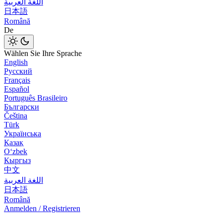
اللغة العربية
日本語
Română
De
Wählen Sie Ihre Sprache
English
Русский
Français
Español
Português Brasileiro
Български
Čeština
Türk
Українська
Қазақ
Оʻzbek
Кыргыз
中文
اللغة العربية
日本語
Română
Anmelden / Registrieren