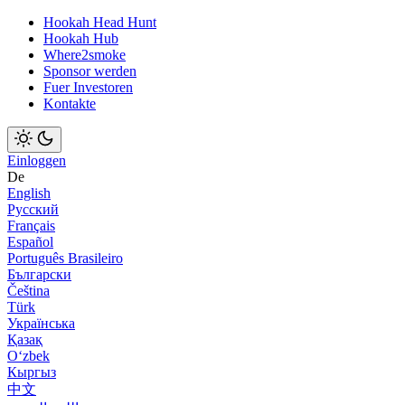
Hookah Head Hunt
Hookah Hub
Where2smoke
Sponsor werden
Fuer Investoren
Kontakte
Einloggen
De
English
Русский
Français
Español
Português Brasileiro
Български
Čeština
Türk
Українська
Қазақ
Оʻzbek
Кыргыз
中文