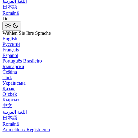
اللغة العربية
日本語
Română
De
Wählen Sie Ihre Sprache
English
Русский
Français
Español
Português Brasileiro
Български
Čeština
Türk
Українська
Қазақ
Оʻzbek
Кыргыз
中文
اللغة العربية
日本語
Română
Anmelden / Registrieren