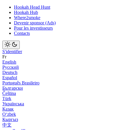
Hookah Head Hunt
Hookah Hub
Where2smoke
Devenir sponsor (Ads)
Pour les investisseurs
Contacts
S'identifier
Fr
English
Русский
Deutsch
Español
Português Brasileiro
Български
Čeština
Türk
Українська
Қазақ
Оʻzbek
Кыргыз
中文