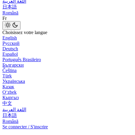
اللغة العربية
日本語
Română
Fr
Choisissez votre langue
English
Русский
Deutsch
Español
Português Brasileiro
Български
Čeština
Türk
Українська
Қазақ
Оʻzbek
Кыргыз
中文
اللغة العربية
日本語
Română
Se connecter / S'inscrire