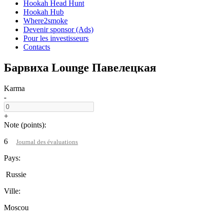
Hookah Head Hunt
Hookah Hub
Where2smoke
Devenir sponsor (Ads)
Pour les investisseurs
Contacts
Барвиха Lounge Павелецкая
Karma
-
+
Note (points):
6
Journal des évaluations
Pays:
Russie
Ville:
Moscou