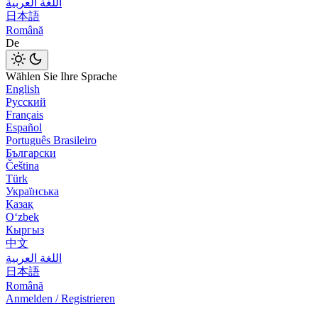
اللغة العربية
日本語
Română
De
Wählen Sie Ihre Sprache
English
Русский
Français
Español
Português Brasileiro
Български
Čeština
Türk
Українська
Қазақ
Оʻzbek
Кыргыз
中文
اللغة العربية
日本語
Română
Anmelden / Registrieren