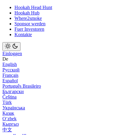
Hookah Head Hunt
Hookah Hub
Where2smoke
Sponsor werden
Fuer Investoren
Kontakte
Einloggen
De
English
Русский
Français
Español
Português Brasileiro
Български
Čeština
Türk
Українська
Қазақ
Оʻzbek
Кыргыз
中文