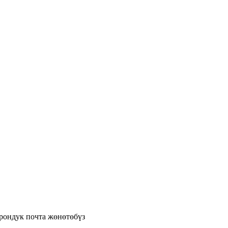
трондук почта жөнөтөбүз