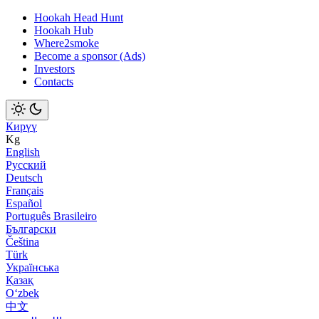
Hookah Head Hunt
Hookah Hub
Where2smoke
Become a sponsor (Ads)
Investors
Contacts
Кирүү
Kg
English
Русский
Deutsch
Français
Español
Português Brasileiro
Български
Čeština
Türk
Українська
Қазақ
Оʻzbek
中文