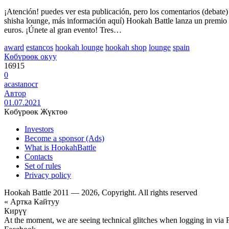
¡Atención! puedes ver esta publicación, pero los comentarios (debate) e
shisha lounge, más información aquí) Hookah Battle lanza un premio i
euros. ¡Únete al gran evento! Tres…
award
estancos
hookah lounge
hookah shop
lounge
spain
Көбүрөөк окуу
16915
0
acastanocr
Автор
01.07.2021
Көбүрөөк Жүктөө
Investors
Become a sponsor (Ads)
What is HookahBattle
Contacts
Set of rules
Privacy policy
Hookah Battle 2011 — 2026, Copyright. All rights reserved
« Артка Кайтуу
Кирүү
At the moment, we are seeing technical glitches when logging in via 