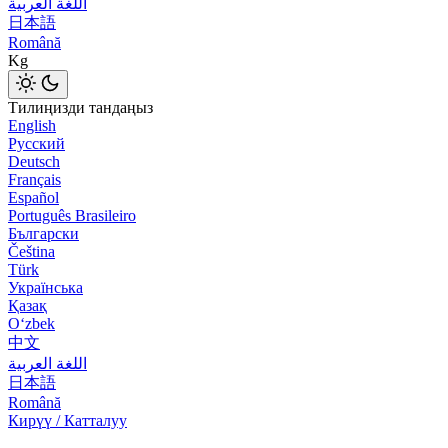
اللغة العربية
日本語
Română
Kg
Тилиңизди тандаңыз
English
Русский
Deutsch
Français
Español
Português Brasileiro
Български
Čeština
Türk
Українська
Қазақ
Оʻzbek
中文
اللغة العربية
日本語
Română
Кирүү / Катталуу