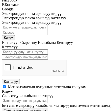
Facebook
ВКонтакте
Google
Электрондук почта аркылуу кирүү
Электрондук почта аркылуу катталуу
Электрондук почта аркылуу кирүү
Кирүү
Катталуу
|
Сырсөздү Калыбына Келтирүү
Катталуу
Катталуу
Мен кызматтын купуялык саясатына кошулам
Кирүү
Сырсөздү калыбына келтирүү
Биз сизге сырсөздү калыбына келтирүү шилтемеси менен элек
Электрондук почта жөнөтүү