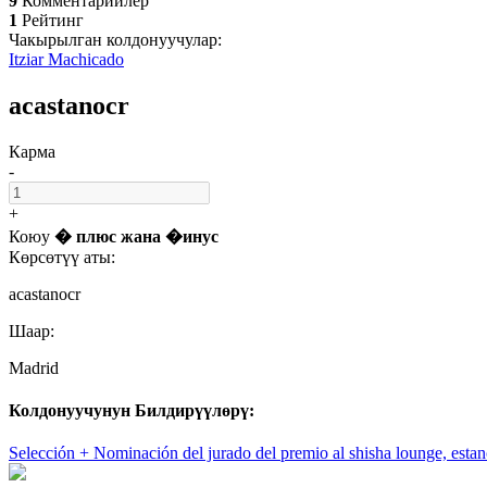
9
Комментарийлер
1
Рейтинг
Чакырылган колдонуучулар:
Itziar Machicado
acastanocr
Карма
-
+
Коюу
� плюс
жана
�инус
Көрсөтүү аты:
acastanocr
Шаар:
Madrid
Колдонуучунун Билдирүүлөрү:
Selección + Nominación del jurado del premio al shisha lounge, estan