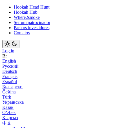
Hookah Head Hunt
Hookah Hub
Where2smoke
Ser um patrocinador
Para os investidores
Contatos
Log in
Br
English
Русский
Deutsch
Français
Español
Български
Čeština
Türk
Українська
Қазақ
Оʻzbek
Кыргыз
中文