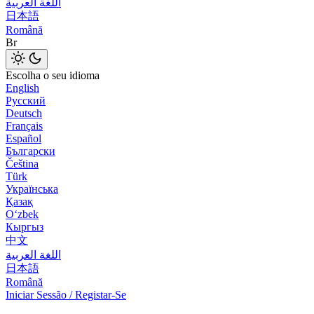
اللغة العربية
日本語
Română
Br
Escolha o seu idioma
English
Русский
Deutsch
Français
Español
Български
Čeština
Türk
Українська
Қазақ
Оʻzbek
Кыргыз
中文
اللغة العربية
日本語
Română
Iniciar Sessão / Registar-Se