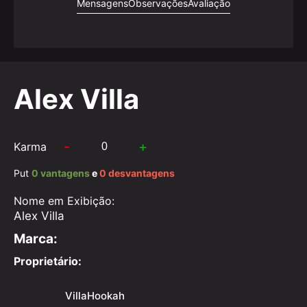
Mensagens
Observações
Avaliação
Alex Villa
-
+
Karma
Put
0 vantagens
e
0 desvantagens
Nome em Exibição:
Alex Villa
Marca:
Proprietário:
VillaHookah