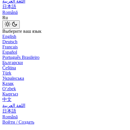
اللغة العربية
日本語
Română
Ru
Выберите ваш язык
English
Deutsch
Français
Español
Português Brasileiro
Български
Čeština
Türk
Українська
Қазақ
Оʻzbek
Кыргыз
中文
اللغة العربية
日本語
Română
Войти / Создать