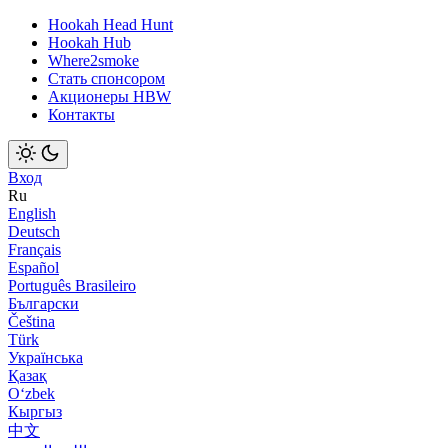
Hookah Head Hunt
Hookah Hub
Where2smoke
Стать спонсором
Акционеры HBW
Контакты
Вход
Ru
English
Deutsch
Français
Español
Português Brasileiro
Български
Čeština
Türk
Українська
Қазақ
Оʻzbek
Кыргыз
中文