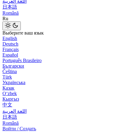
اللغة العربية
日本語
Română
Ru
Выберите ваш язык
English
Deutsch
Français
Español
Português Brasileiro
Български
Čeština
Türk
Українська
Қазақ
Оʻzbek
Кыргыз
中文
اللغة العربية
日本語
Română
Войти / Создать