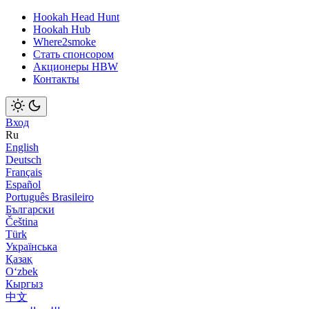
Hookah Head Hunt
Hookah Hub
Where2smoke
Стать спонсором
Акционеры HBW
Контакты
Вход
Ru
English
Deutsch
Français
Español
Português Brasileiro
Български
Čeština
Türk
Українська
Қазақ
Оʻzbek
Кыргыз
中文