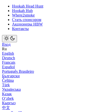
Hookah Head Hunt
Hookah Hub
Where2smoke
Стать спонсором
Акционеры HBW
Контакты
Вход
Ru
English
Deutsch
Français
Español
Português Brasileiro
Български
Čeština
Türk
Українська
Қазақ
Оʻzbek
Кыргыз
中文