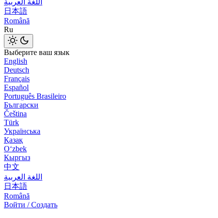
اللغة العربية
日本語
Română
Ru
Выберите ваш язык
English
Deutsch
Français
Español
Português Brasileiro
Български
Čeština
Türk
Українська
Қазақ
Оʻzbek
Кыргыз
中文
اللغة العربية
日本語
Română
Войти / Создать