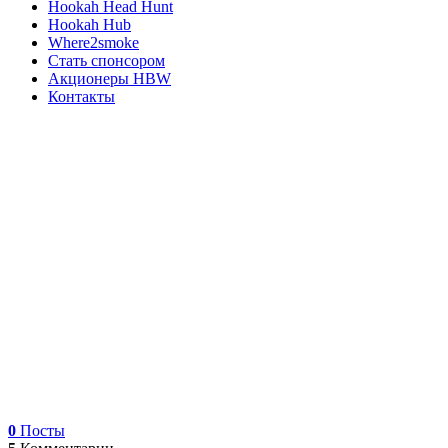
Hookah Head Hunt
Hookah Hub
Where2smoke
Стать спонсором
Акционеры HBW
Контакты
0
Посты