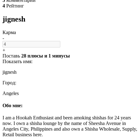
5
Комментарии
4
Рейтинг
jignesh
Карма
-
+
Поставь
28 плюсы
и
1 минусы
Показать имя:
jignesh
Город:
Angeles
Обо мне:
I am a Hookah Enthusiast and been amoking shishas for 24 years
now. I own a shisha lounge by the name of Sheesha Avenue in
Angeles City, Philippines and also own a Shisha Wholesale, Supply,
Retail business here.