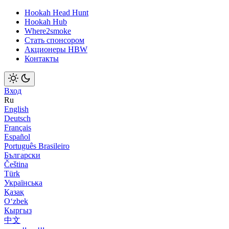
Hookah Head Hunt
Hookah Hub
Where2smoke
Стать спонсором
Акционеры HBW
Контакты
Вход
Ru
English
Deutsch
Français
Español
Português Brasileiro
Български
Čeština
Türk
Українська
Қазақ
Оʻzbek
Кыргыз
中文