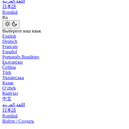
اللغة العربية
日本語
Română
Ru
Выберите ваш язык
English
Deutsch
Français
Español
Português Brasileiro
Български
Čeština
Türk
Українська
Қазақ
Оʻzbek
Кыргыз
中文
اللغة العربية
日本語
Română
Войти / Создать