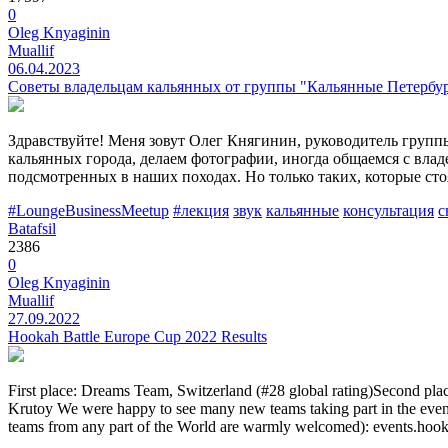
0
Oleg Knyaginin
Muallif
06.04.2023
Советы владельцам кальянных от группы "Кальянные Петербу
Здравствуйте! Меня зовут Олег Княгинин, руководитель групп
кальянных города, делаем фотографии, иногда общаемся с влад
подсмотренных в наших походах. Но только таких, которые ст
#LoungeBusinessMeetup
#лекция
звук
кальянные
консультация
с
Batafsil
2386
0
Oleg Knyaginin
Muallif
27.09.2022
Hookah Battle Europe Cup 2022 Results
First place: Dreams Team, Switzerland (#28 global rating)Second pla
Krutoy We were happy to see many new teams taking part in the event!
teams from any part of the World are warmly welcomed): events.hoo