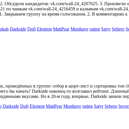
 Обсудили кандидатов: vk.com/wall-24_4207625. 3. Произвели о
2021 по чашкам vk.com/wall-24_4216459 и кальянам vk.com/wall-
 1. Закрываем группу на время голосования. 2. В комментариях
ookah
Darkside
Duft
Element
MattPear
Musthave
rating
Satyr
Sebero
S
, проведённых в группе: отбор в шорт-лист и сортировка топ-1
чего бы начать? Darkside наконец-то возглавил рейтинг. Длинны
ерудачными вкусами. Но в 20-м году, впервые, Darkside заняли 
h
Darkside
Duft
Element
MattPear
Musthave
rating
Satyr
Sebero
Seve