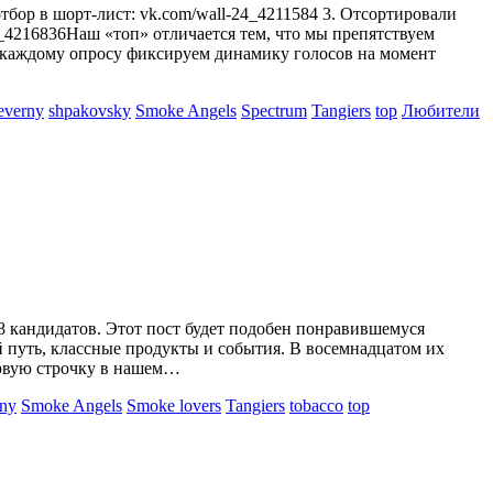
тбор в шорт-лист: vk.com/wall-24_4211584 3. Отсортировали
24_4216836Наш «топ» отличается тем, что мы препятствуем
 к каждому опросу фиксируем динамику голосов на момент
everny
shpakovsky
Smoke Angels
Spectrum
Tangiers
top
Любители
8 кандидатов. Этот пост будет подобен понравившемуся
й путь, классные продукты и события. В восемнадцатом их
первую строчку в нашем…
rny
Smoke Angels
Smoke lovers
Tangiers
tobacco
top