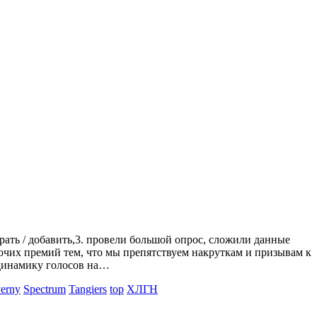
брать / добавить,3. провели большой опрос, сложили данные
очих премий тем, что мы препятствуем накруткам и призывам к
 динамику голосов на…
erny
Spectrum
Tangiers
top
ХЛГН