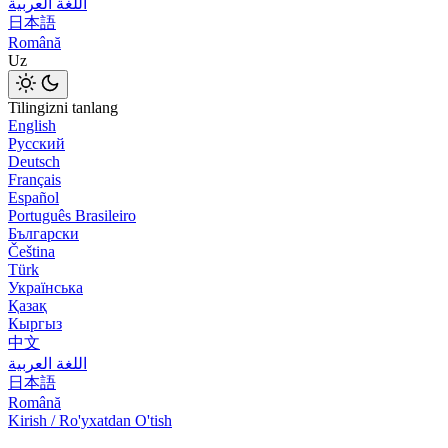
اللغة العربية
日本語
Română
Uz
Tilingizni tanlang
English
Русский
Deutsch
Français
Español
Português Brasileiro
Български
Čeština
Türk
Українська
Қазақ
Кыргыз
中文
اللغة العربية
日本語
Română
Kirish / Ro'yxatdan O'tish