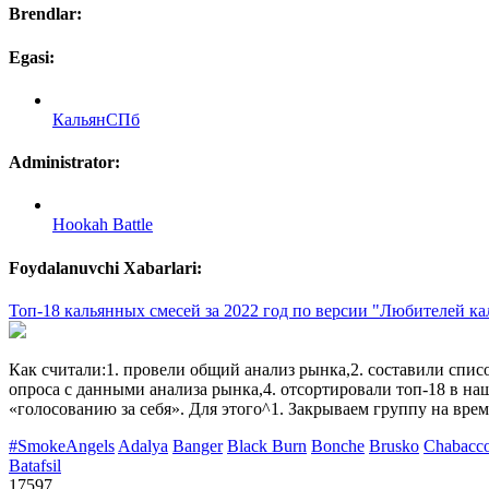
Brendlar:
Egasi:
КальянСПб
Administrator:
Hookah Battle
Foydalanuvchi Xabarlari:
Топ-18 кальянных смесей за 2022 год по версии "Любителей ка
Как считали:1. провели общий анализ рынка,2. составили списо
опроса с данными анализа рынка,4. отсортировали топ-18 в н
«голосованию за себя». Для этого^1. Закрываем группу на вр
#SmokeAngels
Adalya
Banger
Black Burn
Bonche
Brusko
Chabacc
Batafsil
17597