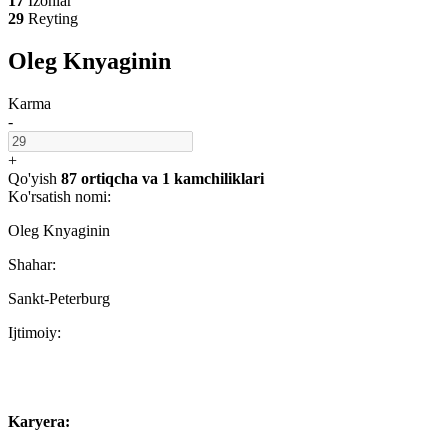
17
Izohlar
29
Reyting
Oleg Knyaginin
Karma
-
+
Qo'yish
87 ortiqcha
va
1 kamchiliklari
Ko'rsatish nomi:
Oleg Knyaginin
Shahar:
Sankt-Peterburg
Ijtimoiy:
Karyera: