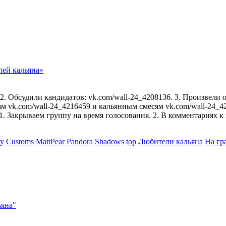
лей кальяна»
 Обсудили кандидатов: vk.com/wall-24_4208136. 3. Произвели о
кам vk.com/wall-24_4216459 и кальянным смесям vk.com/wall-24_
 1. Закрываем группу на время голосования. 2. В комментариях
y Customs
MattPear
Pandora
Shadows
top
Любители кальяна
На гр
ьяна"