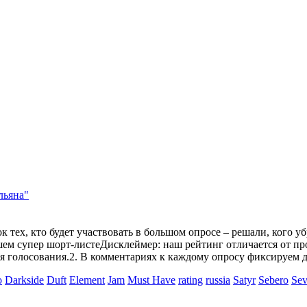
льяна"
к тех, кто будет участвовать в большом опросе – решали, кого у
ашем супер шорт-листеДисклеймер: наш рейтинг отличается от пр
емя голосования.2. В комментариях к каждому опросу фиксируем
o
Darkside
Duft
Element
Jam
Must Have
rating
russia
Satyr
Sebero
Sev