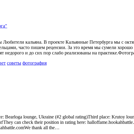
рга"
ы Любители кальяна. В проекте Кальянные Петербурга мы с окт
ельцами, часто пишем рецензии. За это время мы сумели хорошо 
оят недорого и до сих пор слабо реализованы на практике.Фото
вет
советы
фотография
ce: Bearloga lounge, Ukraine (#2 global rating)Third place: Krutoy l
They can check their position in rating here: halloffame.hookahbattle
kahbattle.comWe thank all the…