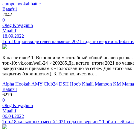
europe
hookahbattle
Batafsil
2042
0
Oleg Knyaginin
Muallif
18.09.2022
Топ-10 производителей кальянов 2021 года по версии «Любите
Как считали? 1. Выполнили масштабный общий анализ рынка. 2.
топ-10: vk.com/wall-24_4209285.Да, кстати, итоги 2021 по чаш
накруткам и призывам к «голосованию за себя». Для этого мы:
закрытия (скриншотом). 3. Если количество…
Alpha Hookah
AMY
Club24
DSH
Hoob
Khalil Mamoon
KM
Mama
Batafsil
6279
0
Oleg Knyaginin
Muallif
06.04.2022
Топ-18 кальянных смесей 2021 года по версии "Любителей кал