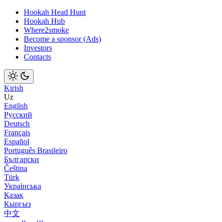
Hookah Head Hunt
Hookah Hub
Where2smoke
Become a sponsor (Ads)
Investors
Contacts
Kirish
Uz
English
Русский
Deutsch
Français
Español
Português Brasileiro
Български
Čeština
Türk
Українська
Қазақ
Кыргыз
中文