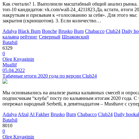
Как считали? 1. Выполнили масштабный общий анализ рынка. 2.
топ-10 кандидатов: vk.com/wall-24_4211823.Да, кстати, итоги 
накруткам и призывам к «голосованию за себя». Для этого мы:
закрытия (скриншотом). 3. Если количество…
Adalya
Black Burn
Bonche
Brusko
Burn
Chabacco
Club24
Daily h
кальяна
рейтинг
Северный
Шпаковский
Batafsil
6329
0
Oleg Knyaginin
Muallif
05.04.2022
Табачные итоги 2020 года по версии Club24
Мы основывались на анализе рынка кальянных смесей и опросах
подписчикам “клуба” посту по кальянным итогам 2020 года. С 
опережал народный Serbetli, в девятнадцатом – Musthave с суп
Adalya
Afzal
Al Fakher
Brusko
Burn
Chabacco
Club24
Daily hooka
Batafsil
8010
0
Oleg Knyaginin