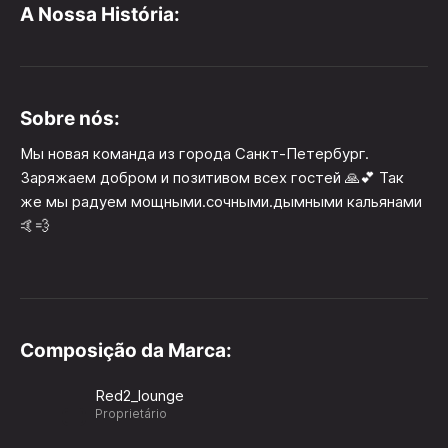
A Nossa História:
Sobre nós:
Мы новая команда из города Санкт-Петербург.
Заряжаем добром и позитивом всех гостей 🙏💕 Так
же мы радуем мощными.сочными.дымными кальянами
🤙💨
Composição da Marca:
Red2_lounge
Proprietário