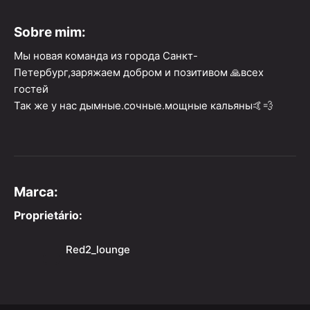
Sobre mim:
Мы новая команда из города Санкт-
Петербург,заряжаем добром и позитивом 🙏всех
гостей
Так же у нас дымные.сочные.мощные кальяны🤙💨
Marca:
Proprietário:
Red2_lounge