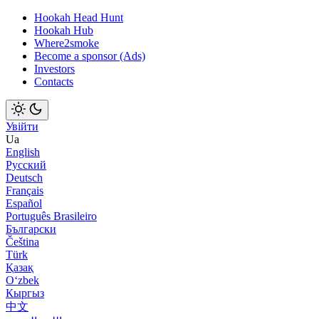
Hookah Head Hunt
Hookah Hub
Where2smoke
Become a sponsor (Ads)
Investors
Contacts
Увійти
Ua
English
Русский
Deutsch
Français
Español
Português Brasileiro
Български
Čeština
Türk
Қазақ
Оʻzbek
Кыргыз
中文