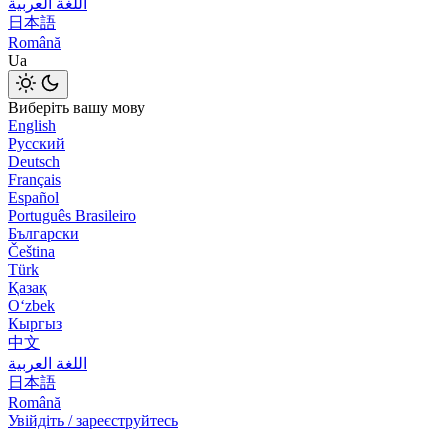
اللغة العربية
日本語
Română
Ua
Виберіть вашу мову
English
Русский
Deutsch
Français
Español
Português Brasileiro
Български
Čeština
Türk
Қазақ
Оʻzbek
Кыргыз
中文
اللغة العربية
日本語
Română
Увійдіть / зареєструйтесь