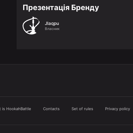
Презентація Бренду
JIaqpu
Власник
 is HookahBattle
Contacts
Set of rules
Privacy policy