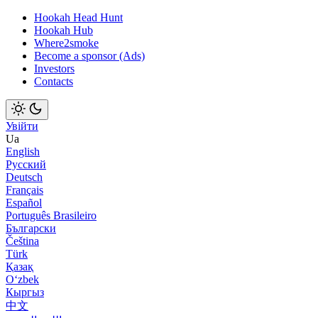
Hookah Head Hunt
Hookah Hub
Where2smoke
Become a sponsor (Ads)
Investors
Contacts
Увійти
Ua
English
Русский
Deutsch
Français
Español
Português Brasileiro
Български
Čeština
Türk
Қазақ
Оʻzbek
Кыргыз
中文