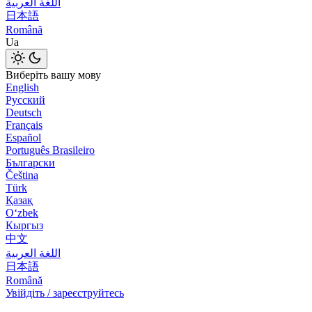
اللغة العربية
日本語
Română
Ua
Виберіть вашу мову
English
Русский
Deutsch
Français
Español
Português Brasileiro
Български
Čeština
Türk
Қазақ
Оʻzbek
Кыргыз
中文
اللغة العربية
日本語
Română
Увійдіть / зареєструйтесь